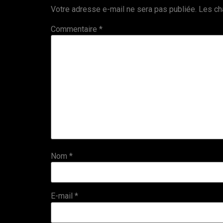
Votre adresse e-mail ne sera pas publiée.
Les ch
Commentaire
*
Nom
*
E-mail
*