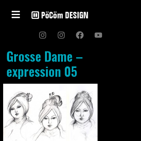
Grosse Dame –
expression 05