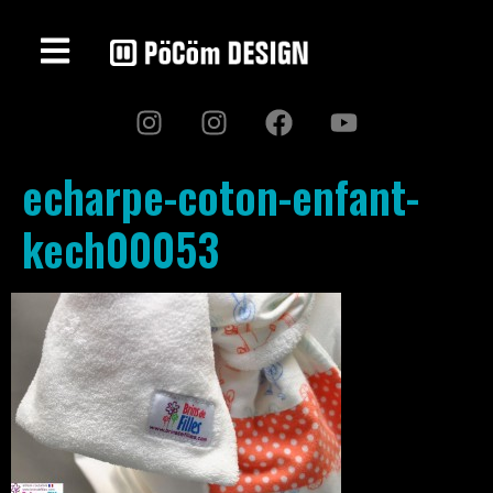
echarpe-coton-enfant-
kech00053