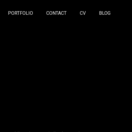
PORTFOLIO
CONTACT
CV
BLOG