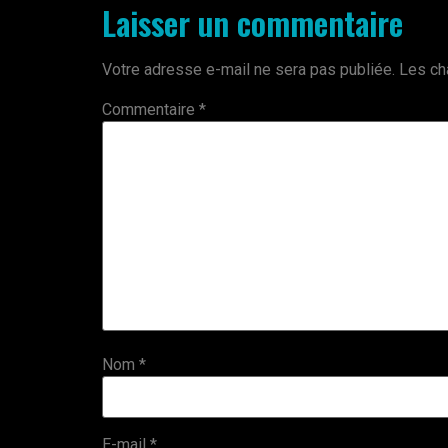
Laisser un commentaire
Votre adresse e-mail ne sera pas publiée.
Les ch
Commentaire
*
Nom
*
E-mail
*