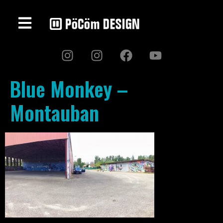
Blue Monkey –
Montauban