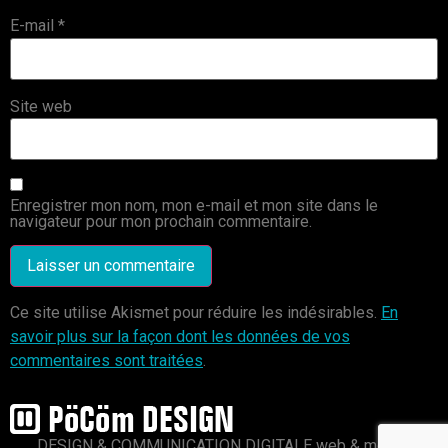
E-mail
*
Site web
Enregistrer mon nom, mon e-mail et mon site dans le
navigateur pour mon prochain commentaire.
Ce site utilise Akismet pour réduire les indésirables.
En
savoir plus sur la façon dont les données de vos
commentaires sont traitées
.
DESIGN & COMMUNICATION DIGITALE web & mobile