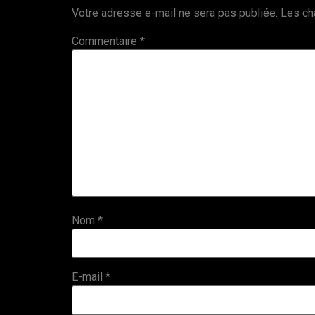
Votre adresse e-mail ne sera pas publiée.
Les ch
Commentaire
*
Nom
*
E-mail
*