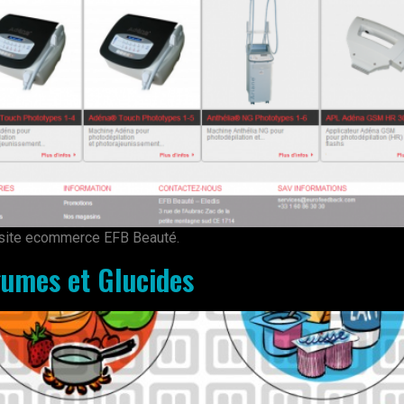
u site ecommerce EFB Beauté.
gumes et Glucides