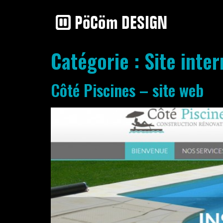
Catégorie :
Site inter
Côté Piscines – site web