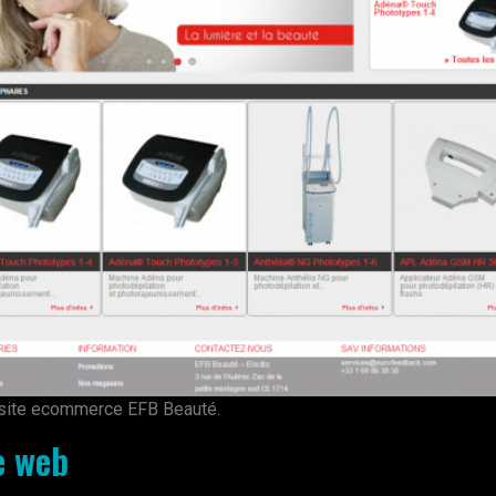
u site ecommerce EFB Beauté.
te web