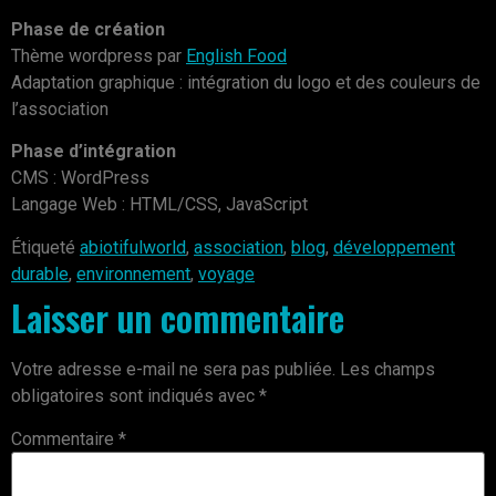
Phase de création
Thème wordpress par
English Food
Adaptation graphique : intégration du logo et des couleurs de
l’association
Phase d’intégration
CMS : WordPress
Langage Web : HTML/CSS, JavaScript
Étiqueté
abiotifulworld
,
association
,
blog
,
développement
durable
,
environnement
,
voyage
Laisser un commentaire
Votre adresse e-mail ne sera pas publiée.
Les champs
obligatoires sont indiqués avec
*
Commentaire
*