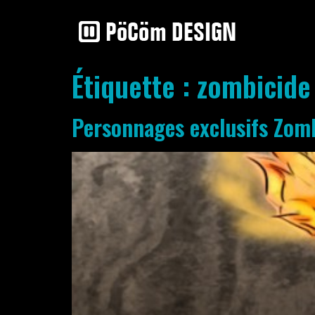
Étiquette :
zombicide
Personnages exclusifs Zom