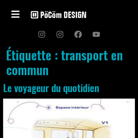
Étiquette :
transport en
commun
Le voyageur du quotidien