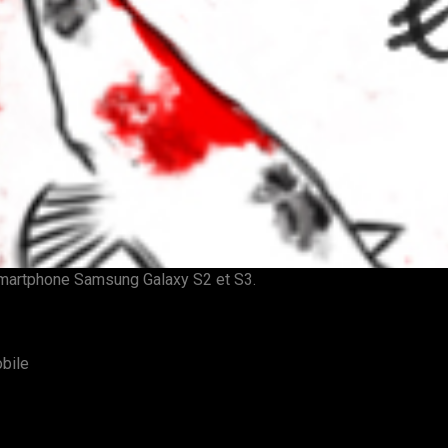
 smartphone Samsung Galaxy S2 et S3.
bile