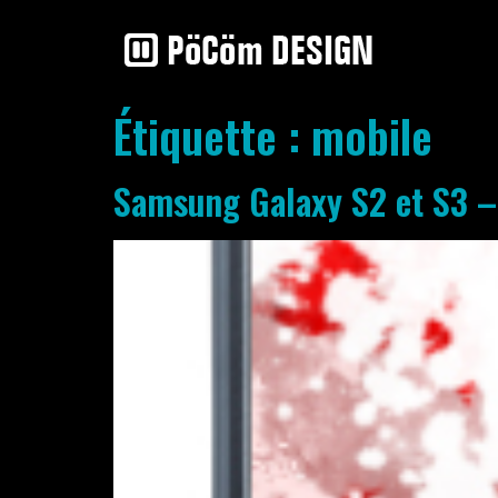
Étiquette :
mobile
Samsung Galaxy S2 et S3 –