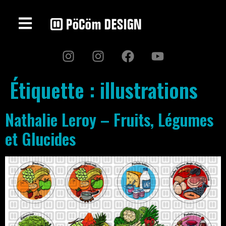
Étiquette :
illustrations
Nathalie Leroy – Fruits, Légumes
et Glucides