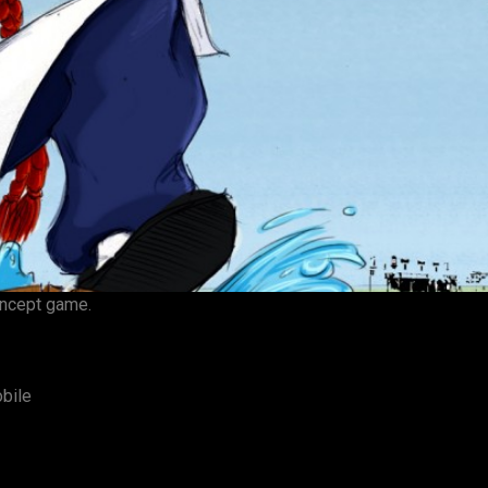
oncept game.
bile