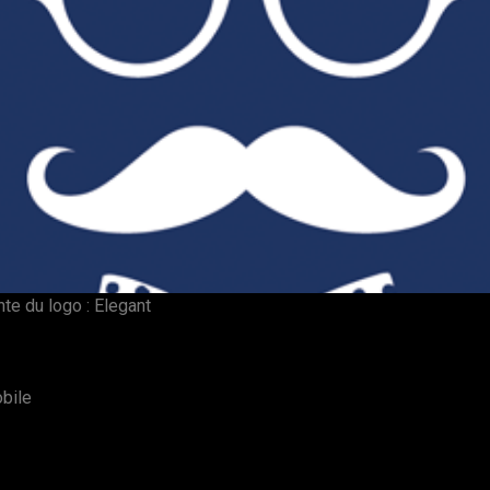
nte du logo : Elegant
bile