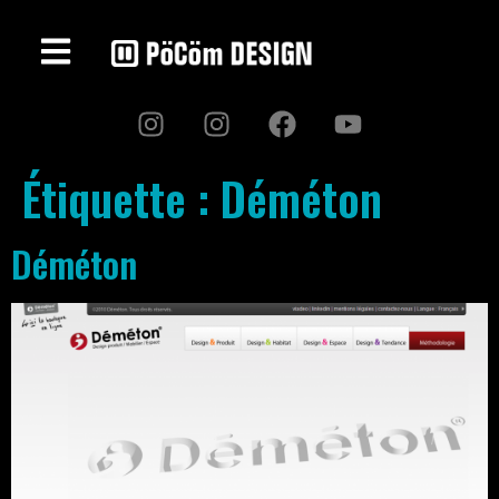
Étiquette :
Déméton
Déméton