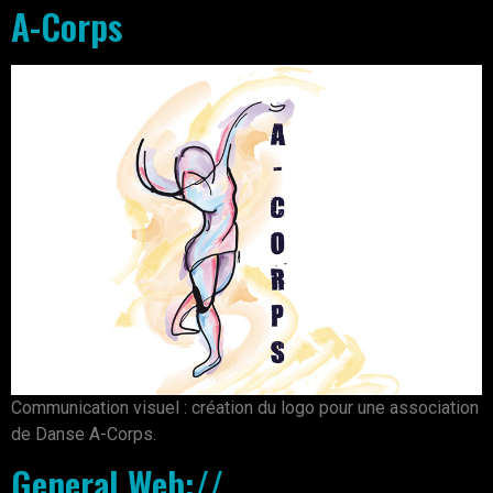
A-Corps
Communication visuel : création du logo pour une association
de Danse A-Corps.
General Web://