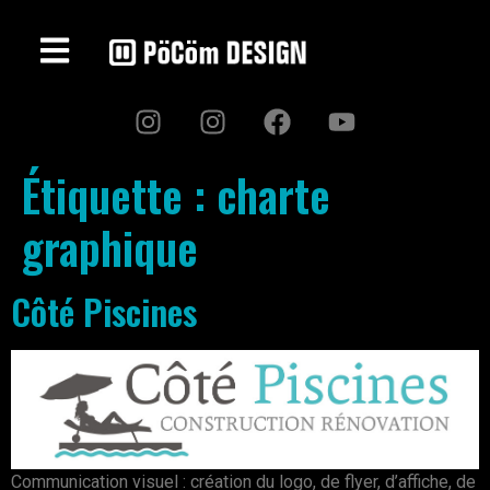
Étiquette :
charte
graphique
Côté Piscines
Communication visuel : création du logo, de flyer, d’affiche, de